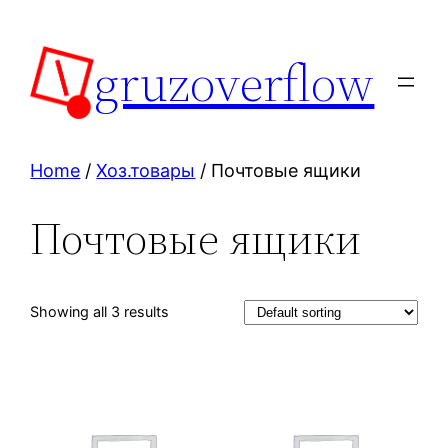
Skip
to
gruzoverflow
content
Home
/
Хоз.товары
/ Почтовые ящики
Почтовые ящики
Showing all 3 results