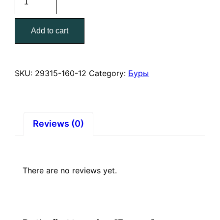
по
бетону
Add to cart
SDS-
Plus
12*160
мм
SKU:
29315-160-12
Category:
Буры
ЗУБР
МАСТЕР
quantity
Reviews (0)
There are no reviews yet.