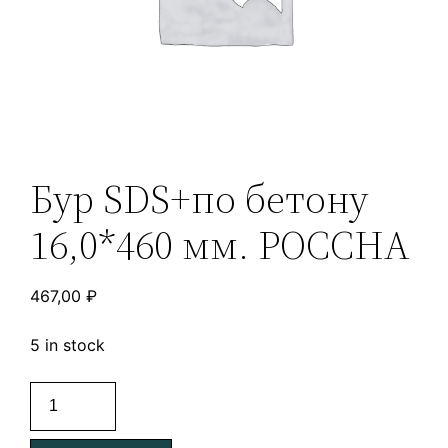
Бур SDS+по бетону
16,0*460 мм. РОССНА
467,00
₽
5 in stock
Бур
SDS+по
бетону