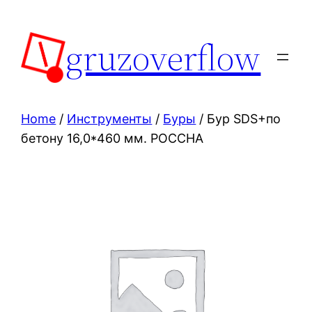
Skip
to
gruzoverflow
content
Home
/
Инструменты
/
Буры
/ Бур SDS+по
бетону 16,0*460 мм. РОССНА