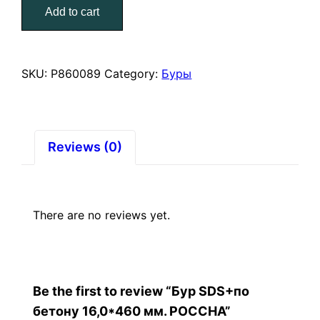
Add to cart
16,0*460
мм.
РОССНА
quantity
SKU:
Р860089
Category:
Буры
Reviews (0)
There are no reviews yet.
Be the first to review “Бур SDS+по
бетону 16,0*460 мм. РОССНА”