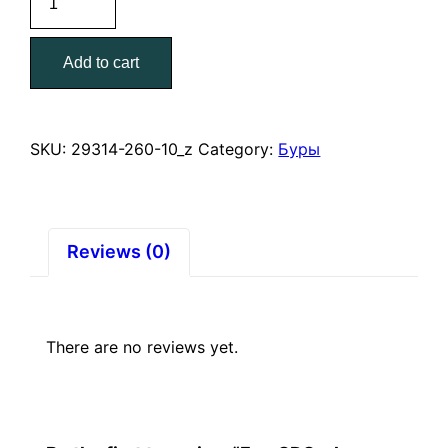
SDS-
plus
Add to cart
10*260
мм.
ЗУБР
Профессионал
SKU:
29314-260-10_z
Category:
Буры
quantity
Reviews (0)
There are no reviews yet.