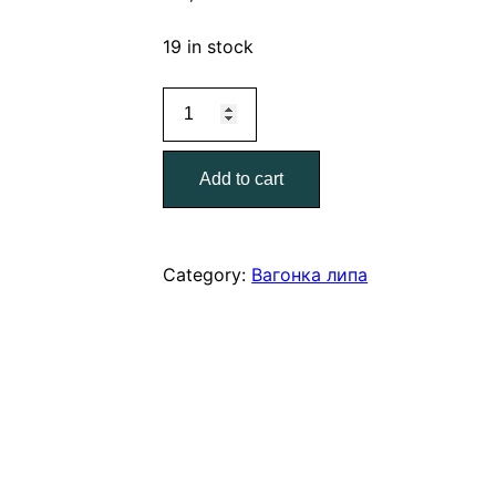
19 in stock
Вагонка
липа
1,0,
Add to cart
–
АК
Экстра
quantity
Category:
Вагонка липа