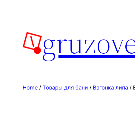
Skip
to
content
gruzove
Home
/
Товары для бани
/
Вагонка липа
/ 