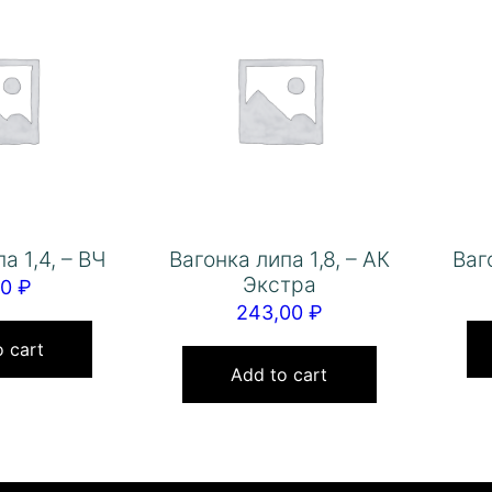
а 1,4, – ВЧ
Вагонка липа 1,8, – АК
Ваг
Экстра
00
₽
243,00
₽
 cart
Add to cart