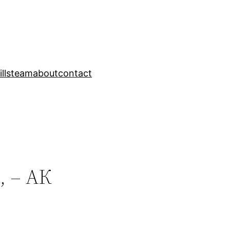
ills
team
about
contact
, – АК