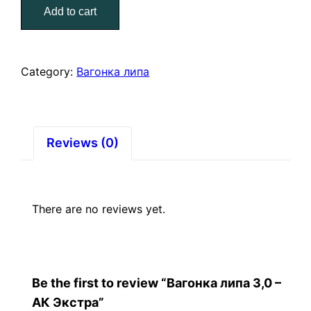
Add to cart
–
АК
Экстра
quantity
Category:
Вагонка липа
Reviews (0)
There are no reviews yet.
Be the first to review “Вагонка липа 3,0 –
АК Экстра”