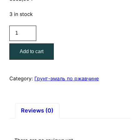
3 in stock
Грунт-
эмаль
по
Add to cart
ржавчине
20
кг.
красно-
Category:
Грунт-эмаль по ржавчине
коричневая
ВИТ
color
quantity
Reviews (0)