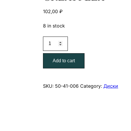
102,00
₽
8 in stock
Диск
отрезной
по
Add to cart
металлу
Т41-
230*2,5*22,2
GREATFLEX
SKU:
50-41-006
Category:
Диски
quantity