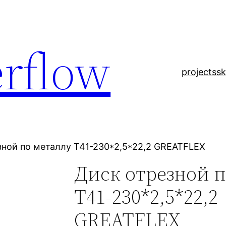
rflow
projects
sk
зной по металлу Т41-230*2,5*22,2 GREATFLEX
Диск отрезной п
Т41-230*2,5*22,2
GREATFLEX