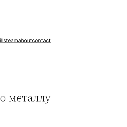
ills
team
about
contact
о металлу