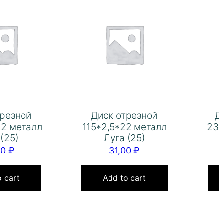
трезной
Диск отрезной
22 металл
115*2,5*22 металл
23
 (25)
Луга (25)
00
₽
31,00
₽
 cart
Add to cart