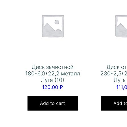
Диск зачистной
Диск о
180*6,0*22,2 металл
230*2,5*
Луга (10)
Луга
120,00
₽
111,
Add to cart
Add to