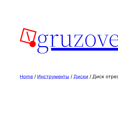
Skip
to
content
gruzove
Home
/
Инструменты
/
Диски
/ Диск отре