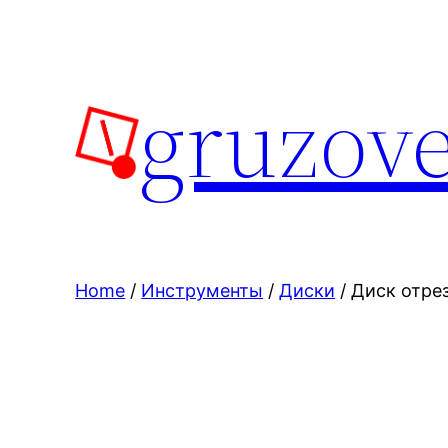
Skip
to
content
gruzove
Home
/
Инструменты
/
Диски
/ Диск отре