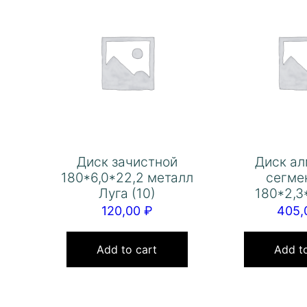
Диск зачистной
Диск а
180*6,0*22,2 металл
сегме
Луга (10)
180*2,3
120,00
₽
405
Add to cart
Add to