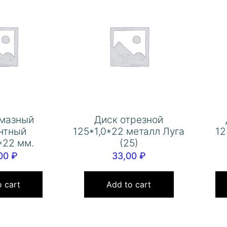
лмазный
Диск отрезной
нтный
125*1,0*22 металл Луга
12
*22 мм.
(25)
,00
₽
33,00
₽
 cart
Add to cart