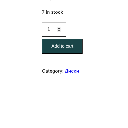
7 in stock
Диск
отрезной
350*3,5*25,4
Add to cart
металл
quantity
Category:
Диски