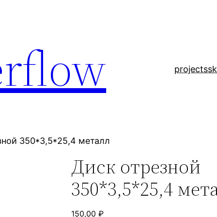
rflow
projects
sk
зной 350*3,5*25,4 металл
Диск отрезной
350*3,5*25,4 мет
150,00
₽