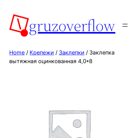
Skip
to
gruzoverflow
content
Home
/
Крепежи
/
Заклепки
/ Заклепка
вытяжная оцинкованная 4,0*8