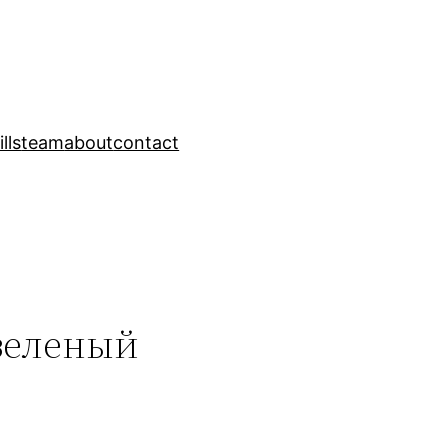
ills
team
about
contact
 зеленый