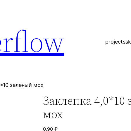
rflow
projects
sk
0*10 зеленый мох
Заклепка 4,0*10
мох
0,90
₽