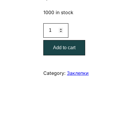
1000 in stock
Заклепка
4,0*10
зеленый
Add to cart
мох
quantity
Category:
Заклепки