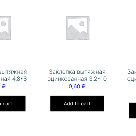
 вытяжная
Заклепка вытяжная
За
ная 4,8*8
оцинкованная 3,2*10
оц
0
₽
0,60
₽
 cart
Add to cart