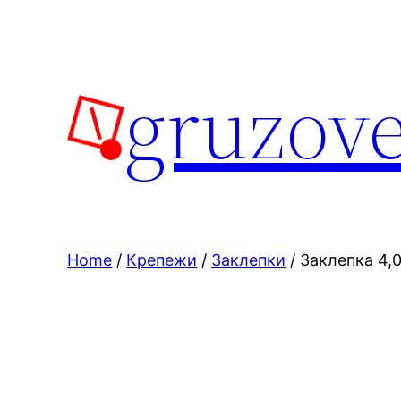
Skip
to
content
gruzove
Home
/
Крепежи
/
Заклепки
/ Заклепка 4,