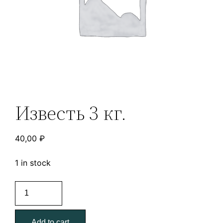
Известь 3 кг.
40,00
₽
1 in stock
Известь
3
кг.
Add to cart