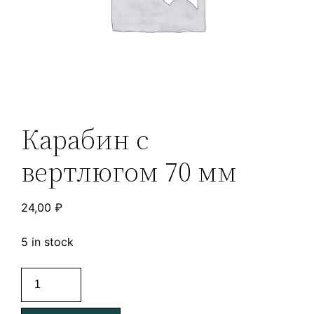
Карабин с
вертлюгом 70 мм
24,00
₽
5 in stock
Карабин
с
вертлюгом