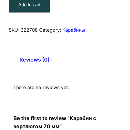
Add to cart
70
мм
quantity
SKU:
322708
Category:
Карабины
Reviews (0)
There are no reviews yet.
Be the first to review “Карабин с
вертлюгом 70 мм”