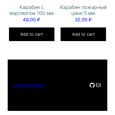
Карабин с
Карабин пожарный
вертлюгом 100 мм
цинк 5 мм
48,00
₽
32,00
₽
Add to cart
Add to cart
GitHub
Mail
gruzoverflow