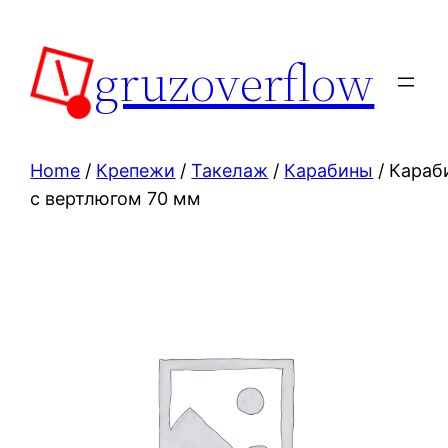
Skip
to
gruzoverflow
content
Home
/
Крепежи
/
Такелаж
/
Карабины
/ Караб
с вертлюгом 70 мм