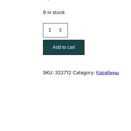
9 in stock
Карабин
с
вертлюгом
Add to cart
90
мм
quantity
SKU:
322712
Category:
Карабины