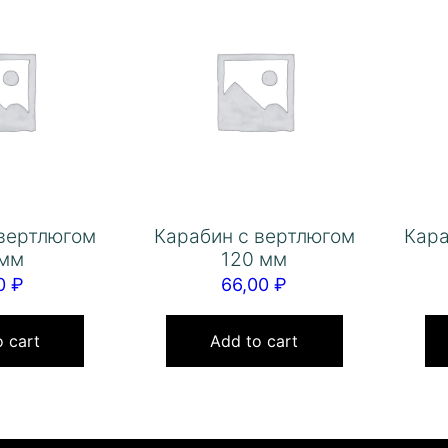
 вертлюгом
Карабин с вертлюгом
Кара
 мм
120 мм
60
₽
66,00
₽
 cart
Add to cart