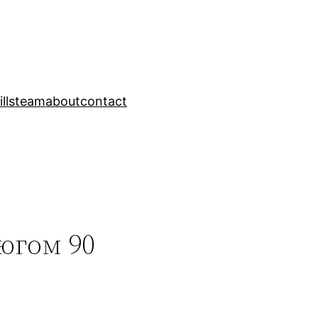
ills
team
about
contact
югом 90