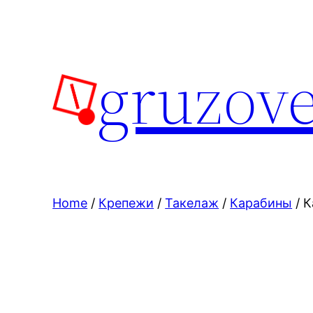
Skip
to
content
gruzove
Home
/
Крепежи
/
Такелаж
/
Карабины
/ К