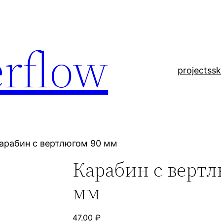
rflow
projects
sk
арабин с вертлюгом 90 мм
Карабин с вертл
мм
47,00
₽