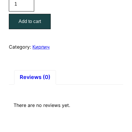
Кирпич
распродажа
в
Add to cart
ассортименте
quantity
Category:
Кирпич
Reviews (0)
There are no reviews yet.