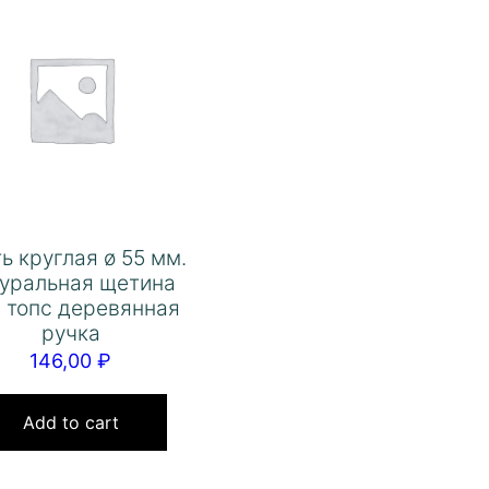
ь круглая ø 55 мм.
туральная щетина
 топс деревянная
ручка
146,00
₽
Add to cart