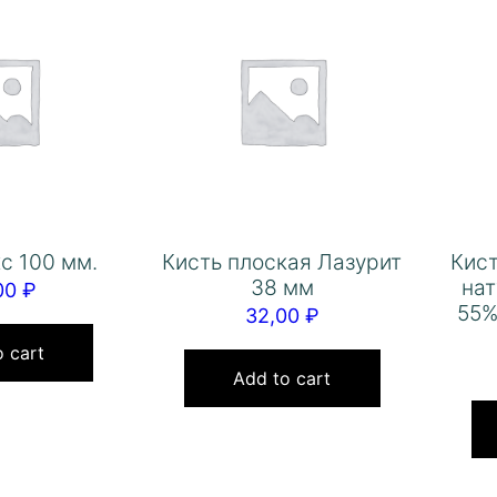
с 100 мм.
Кисть плоская Лазурит
Кист
38 мм
на
00
₽
55%
32,00
₽
 cart
Add to cart