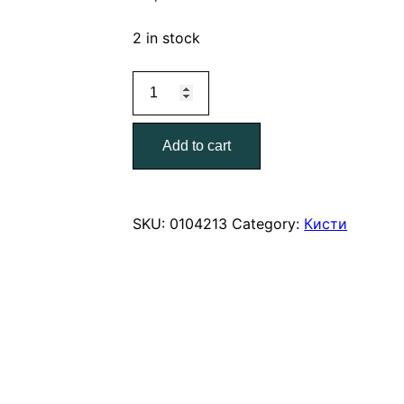
2 in stock
Кисть
плоская
Профи
Add to cart
смешанная
щетина
75
мм.
SKU:
0104213
Category:
Кисти
quantity