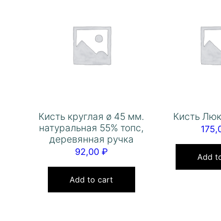
Кисть круглая ø 45 мм.
Кисть Люк
натуральная 55% топс,
175,
деревянная ручка
92,00
₽
Add to
Add to cart