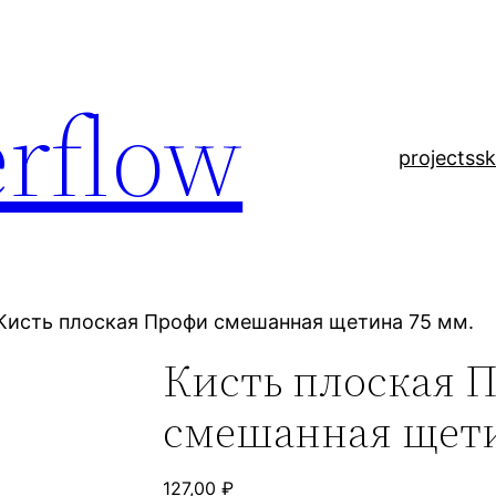
rflow
projects
sk
Кисть плоская Профи смешанная щетина 75 мм.
Кисть плоская 
смешанная щети
127,00
₽