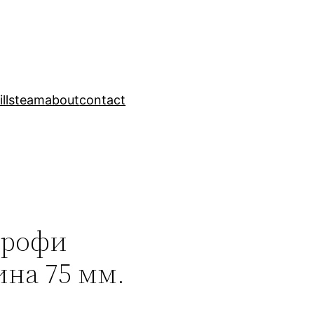
ills
team
about
contact
Профи
на 75 мм.