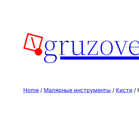
Skip
to
content
gruzove
Home
/
Малярные инструменты
/
Кисти
/ 