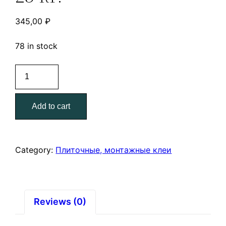
345,00
₽
78 in stock
Клей
монтажный
для
Add to cart
блоков
тонкослойный
(зимний)
Старатели
Category:
Плиточные, монтажные клеи
25
кг.
quantity
Reviews (0)