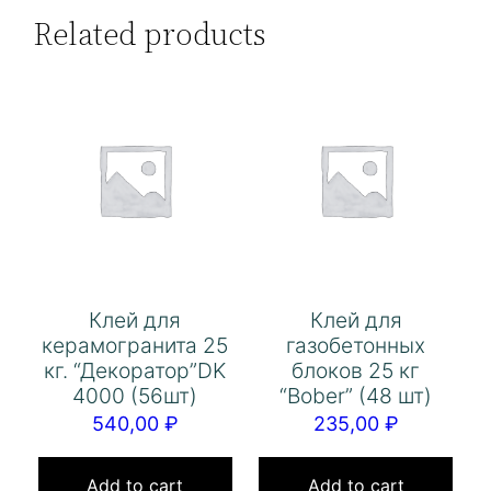
Related products
Клей для
Клей для
керамогранита 25
газобетонных
кг. “Декоратор”DK
блоков 25 кг
4000 (56шт)
“Bober” (48 шт)
540,00
₽
235,00
₽
Add to cart
Add to cart