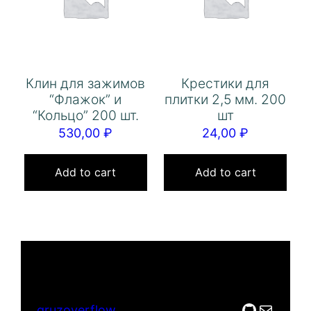
Клин для зажимов
Крестики для
“Флажок” и
плитки 2,5 мм. 200
“Кольцо” 200 шт.
шт
530,00
₽
24,00
₽
Add to cart
Add to cart
GitHub
Mail
gruzoverflow