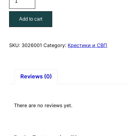
маленькие
для
Add to cart
плитки
33*6*6
мм.
(100
SKU:
3026001
Category:
Крестики и СВП
шт)
quantity
Reviews (0)
There are no reviews yet.