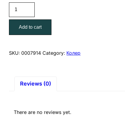
Колер
№6
Апельсиновый
Add to cart
100
г.
Лакра
quantity
SKU:
0007914
Category:
Колер
Reviews (0)
There are no reviews yet.