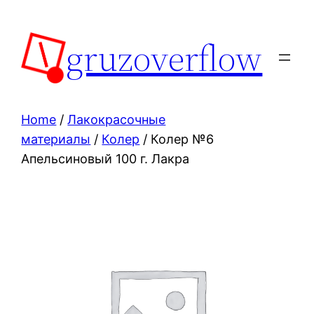
Skip
to
gruzoverflow
content
Home
/
Лакокрасочные
материалы
/
Колер
/ Колер №6
Апельсиновый 100 г. Лакра