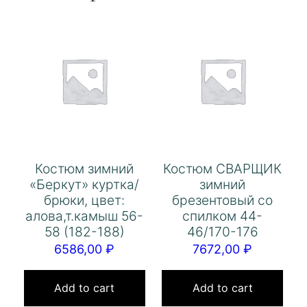
Костюм зимний
Костюм СВАРЩИК
«Беркут» куртка/
зимний
брюки, цвет:
брезентовый со
алова,т.камыш 56-
спилком 44-
58 (182-188)
46/170-176
6586,00
₽
7672,00
₽
Add to cart
Add to cart