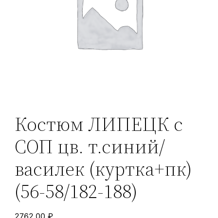
Костюм ЛИПЕЦК с
СОП цв. т.синий/
василек (куртка+пк)
(56-58/182-188)
2762,00
₽