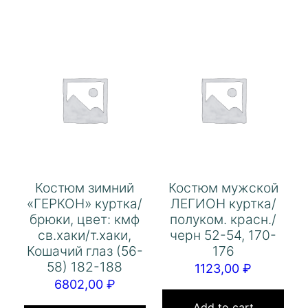
Костюм зимний
Костюм мужской
«ГЕРКОН» куртка/
ЛЕГИОН куртка/
брюки, цвет: кмф
полуком. красн./
св.хаки/т.хаки,
черн 52-54, 170-
Кошачий глаз (56-
176
58) 182-188
1123,00
₽
6802,00
₽
Add to cart