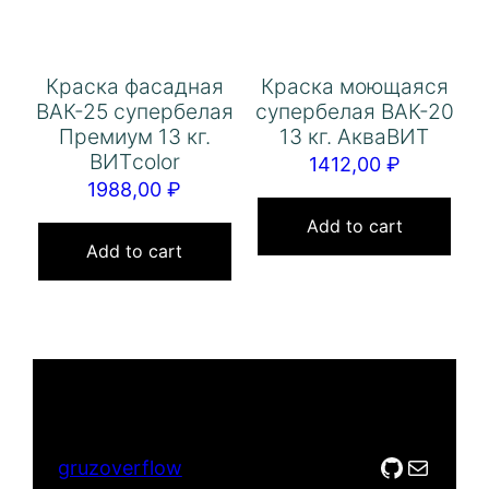
Краска фасадная
Краска моющаяся
ВАК-25 супербелая
супербелая ВАК-20
Премиум 13 кг.
13 кг. АкваВИТ
ВИТcolor
1412,00
₽
1988,00
₽
Add to cart
Add to cart
GitHub
Mail
gruzoverflow