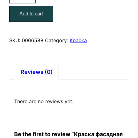
14
Add to cart
кг.
Proremont
quantity
SKU:
0006588
Category:
Краска
Reviews (0)
There are no reviews yet.
Be the first to review “Краска фасадная