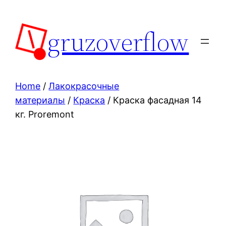
Skip
to
gruzoverflow
content
Home
/
Лакокрасочные
материалы
/
Краска
/ Краска фасадная 14
кг. Proremont