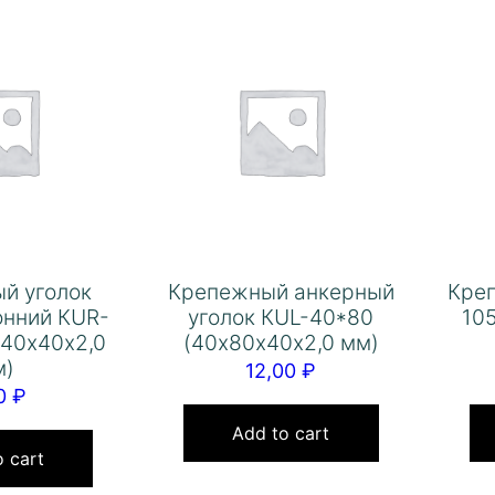
й уголок
Крепежный анкерный
Кре
онний КUR-
уголок КUL-40*80
105
х40х40х2,0
(40х80х40х2,0 мм)
м)
12,00
₽
00
₽
Add to cart
 cart