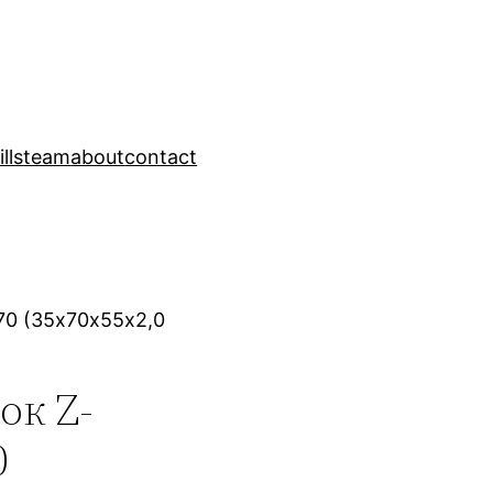
ills
team
about
contact
70 (35х70х55х2,0
ок Z-
0