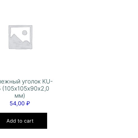
пежный уголок КU-
 (105х105х90х2,0
мм)
54,00
₽
Add to cart