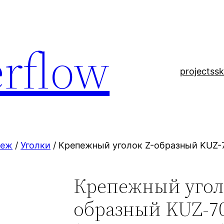
rflow
projects
sk
пеж
/
Уголки
/ Крепежный уголок Z-образный KUZ-
Крепежный угол
образный KUZ-7