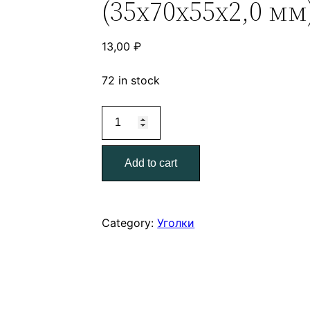
(35х70х55х2,0 мм
13,00
₽
72 in stock
Крепежный
уголок
Z-
Add to cart
образный
KUZ-
70
(35х70х55х2,0
Category:
Уголки
мм)
quantity