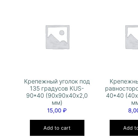
Крепежный уголок под
Крепежны
135 градусов КUS-
равностор
90*40 (90х90х40х2,0
40*40 (40
мм)
м
15,00
₽
8,
Add to cart
Add to