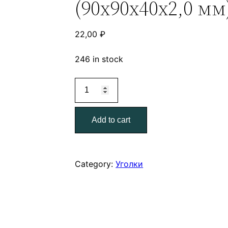
(90х90х40х2,0 мм
22,00
₽
246 in stock
Крепежный
усиленный
уголок
Add to cart
KUU-
90*40
(90х90х40х2,0
мм)
Category:
Уголки
quantity