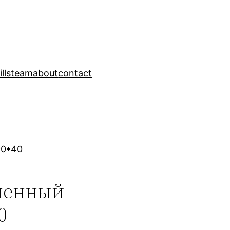
ills
team
about
contact
90*40
ленный
0