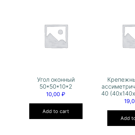
Угол оконный
Крепежны
50*50*10*2
ассиметри
40 (40х140
10,00
₽
19,
Add to cart
Add to