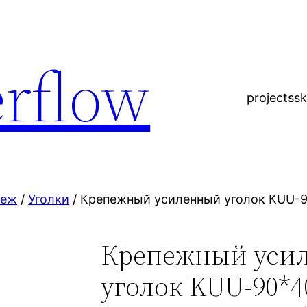
rflow
projects
sk
пеж
/
Уголки
/ Крепежный усиленный уголок KUU-
Крепежный уси
уголок KUU-90*4