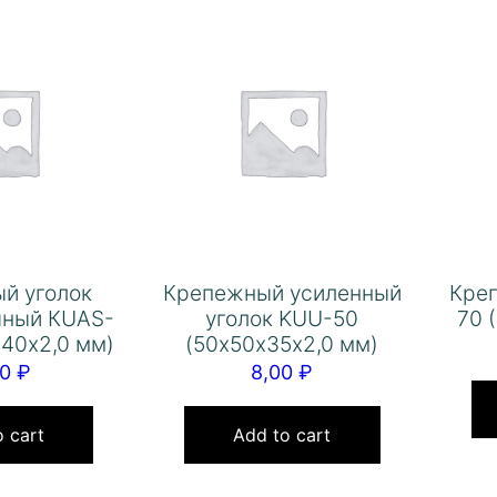
й уголок
Крепежный усиленный
Кре
чный КUAS-
уголок KUU-50
70 
х40х2,0 мм)
(50х50х35х2,0 мм)
00
₽
8,00
₽
 cart
Add to cart