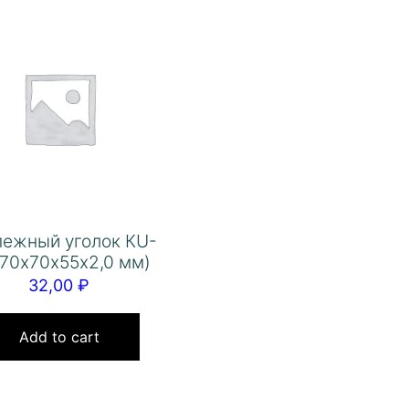
пежный уголок КU-
(70х70х55х2,0 мм)
32,00
₽
Add to cart