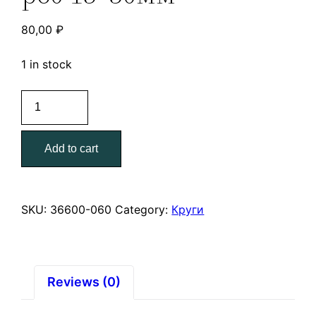
80,00
₽
1 in stock
Круг
шлифЗУБР
"МАСТЕР"
Add to cart
веерный
лепестковый,
на
шпильке,
SKU:
36600-060
Category:
Круги
тип
КЛО,
р60
15*30мм
Reviews (0)
quantity