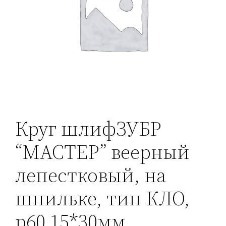
Круг шлифЗУБР
“МАСТЕР” веерный
лепестковый, на
шпильке, тип КЛО,
р60 15*30мм