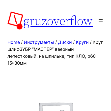
Skip
to
gruzoverflow
content
Home
/
Инструменты
/
Диски
/
Круги
/ Круг
шлифЗУБР “МАСТЕР” веерный
лепестковый, на шпильке, тип КЛО, р60
15*30мм