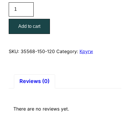
Круг
шлифовальный,
Р120,
Add to cart
150
мм,
5
шт,
SKU:
35568-150-120
Category:
Круги
ЗУБР
"МАСТЕР"
quantity
Reviews (0)
There are no reviews yet.