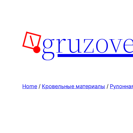
Skip
to
content
gruzove
Home
/
Кровельные материалы
/
Рулонна