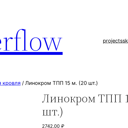
rflow
projects
sk
я кровля
/ Линокром ТПП 15 м. (20 шт.)
Линокром ТПП 15
шт.)
2742,00
₽