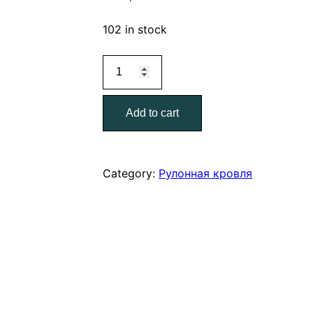
102 in stock
Линокром
ТПП
15
Add to cart
м.
(20
шт.)
quantity
Category:
Рулонная кровля