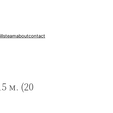
ills
team
about
contact
 м. (20