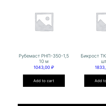
Рубемаст РНП-350-1,5
Бикрост ТК
10 м
шт
1043,00
₽
1833
Add to cart
Add to