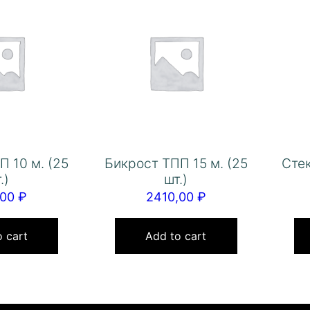
П 10 м. (25
Бикрост ТПП 15 м. (25
Стек
.)
шт.)
,00
₽
2410,00
₽
 cart
Add to cart