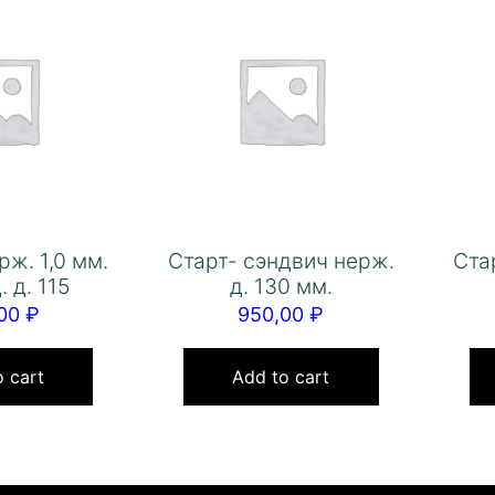
рж. 1,0 мм.
Старт- сэндвич нерж.
Ста
. д. 115
д. 130 мм.
,00
₽
950,00
₽
 cart
Add to cart