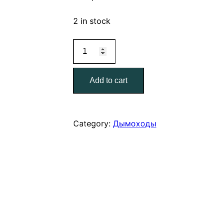
2 in stock
Лист
отражающий
1,0*1,0
Add to cart
м.
quantity
Category:
Дымоходы