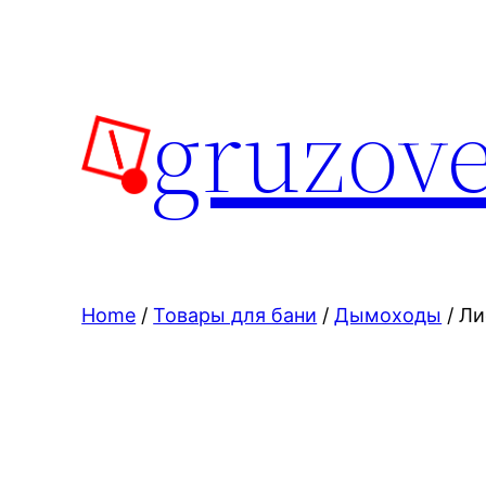
Skip
to
content
gruzove
Home
/
Товары для бани
/
Дымоходы
/ Ли