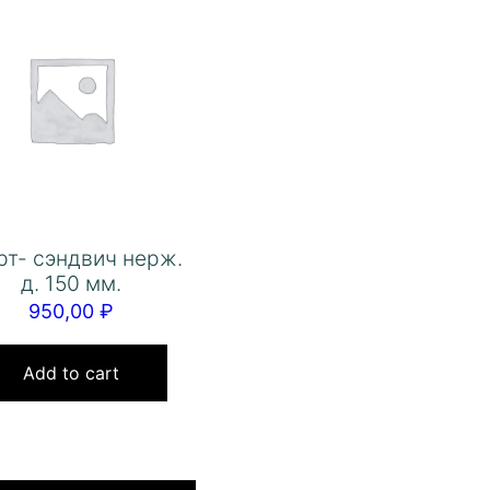
рт- сэндвич нерж.
д. 150 мм.
950,00
₽
Add to cart