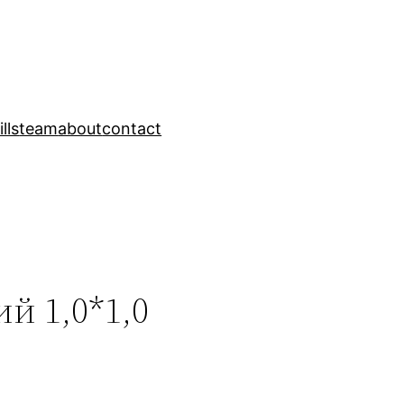
ills
team
about
contact
й 1,0*1,0