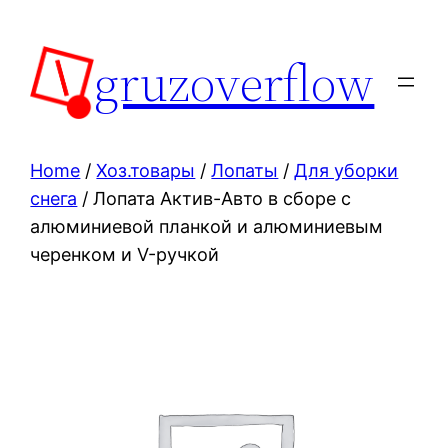
Skip
to
gruzoverflow
content
Home
/
Хоз.товары
/
Лопаты
/
Для уборки
снега
/ Лопата Актив-Авто в сборе с
алюминиевой планкой и алюминиевым
черенком и V-ручкой