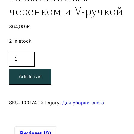
черенком и V-ручкой
364,00
₽
2 in stock
Лопата
Актив-
Авто
Add to cart
в
сборе
с
алюминиевой
SKU:
100174
Category:
Для уборки снега
планкой
и
алюминиевым
черенком
Reviews (0)