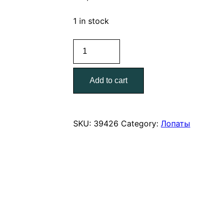
1 in stock
Лопата
совковая
б/
Add to cart
ч
Зубр
Мастер
quantity
SKU:
39426
Category:
Лопаты