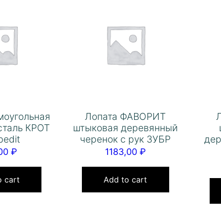
моугольная
Лопата ФАВОРИТ
сталь КРОТ
штыковая деревянный
bedit
черенок с рук ЗУБР
дер
,00
₽
1183,00
₽
 cart
Add to cart