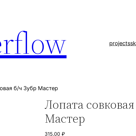
rflow
projects
sk
овая б/ч Зубр Мастер
Лопата совковая
Мастер
315,00
₽