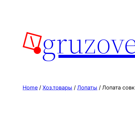
Skip
to
content
gruzove
Home
/
Хоз.товары
/
Лопаты
/ Лопата совк