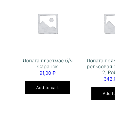
Лопата пластмас б/ч
Лопата пря
Саранск
рельсовая 
2, Po
91,00
₽
342
Add to cart
Add to