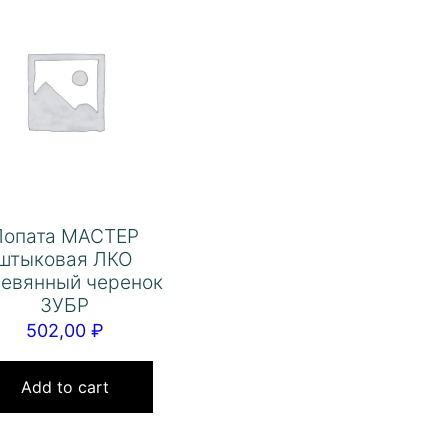
Лопата МАСТЕР
штыковая ЛКО
евянный черенок
ЗУБР
502,00
₽
Add to cart