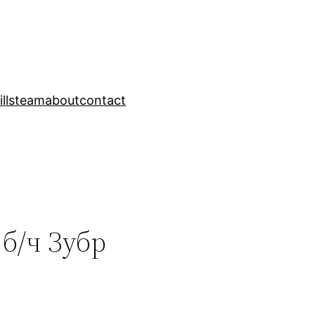
ills
team
about
contact
 б/ч Зубр