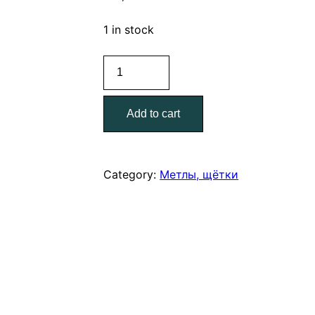
1 in stock
Метла
полипропиленовая
"Оптима"
Add to cart
quantity
Category:
Метлы, щётки