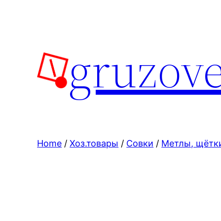
Skip
to
content
gruzove
Home
/
Хоз.товары
/
Совки
/
Метлы, щётк