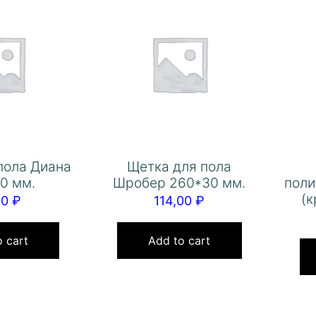
пола Диана
Щетка для пола
0 мм.
Шробер 260*30 мм.
поли
(к
00
₽
114,00
₽
 cart
Add to cart