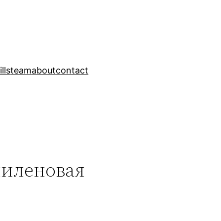
ills
team
about
contact
пиленовая