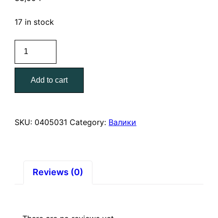
17 in stock
Мини-
валик
полиамид
Add to cart
с
желтой
нитью
12/60/15
SKU:
0405031
Category:
Валики
индив
упак
quantity
Reviews (0)