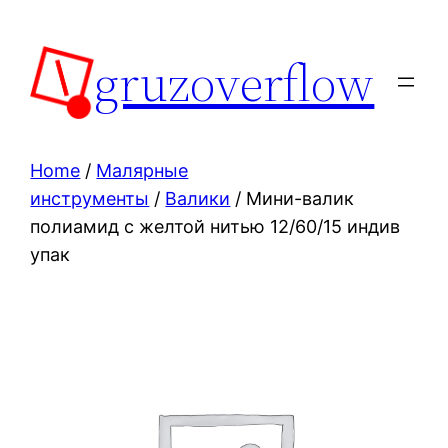
Skip
to
gruzoverflow
content
Home
/
Малярные
инструменты
/
Валики
/ Мини-валик
полиамид с желтой нитью 12/60/15 индив
упак