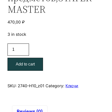
MASTER
470,00
₽
3 in stock
Набор
имбусовых
ключей,
Add to cart
короткие,
Cr-
V,
чехол,
SKU:
2740-Н10_z01
Category:
Ключи
HEX
2-
14мм,
10
Reviews (0)