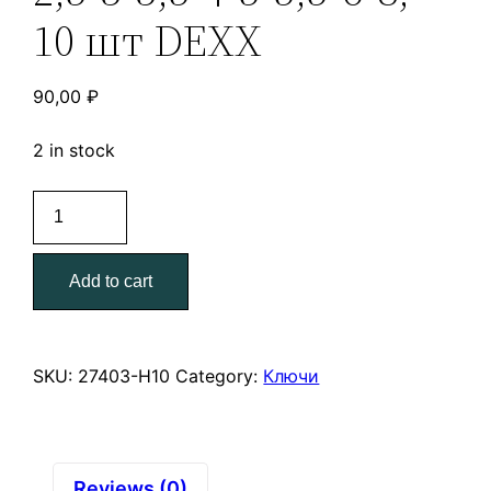
10 шт DEXX
90,00
₽
2 in stock
Набор
имбусовых
ключей,
Add to cart
оксидированные,
на
кольце,
HEX,
SKU:
27403-Н10
Category:
Ключи
1,5-
2-
2,5-
3-
Reviews (0)