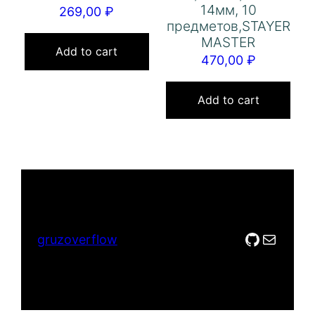
14мм, 10
269,00
₽
предметов,STAYER
MASTER
Add to cart
470,00
₽
Add to cart
GitHub
Mail
gruzoverflow