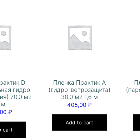
рактик D
Пленка Практик А
П
ьная гидро-
(гидро-ветрозащита)
(пар
ия) 70,0 м2
30,0 м2 1,6 м
5 м
405,00
₽
,00
₽
Add to cart
 cart