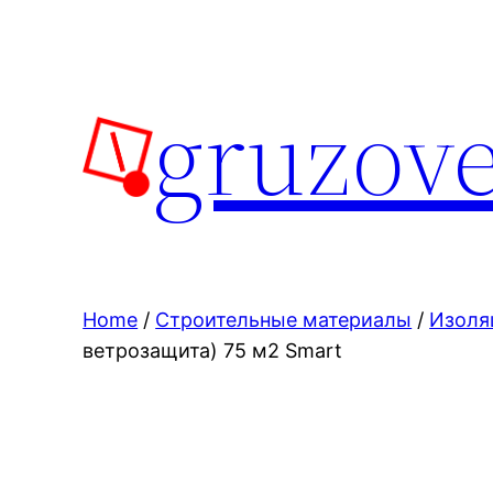
Skip
to
content
gruzove
Home
/
Строительные материалы
/
Изоля
ветрозащита) 75 м2 Smart