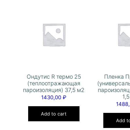
Ондутис R термо 25
Пленка П
(теплоотражающая
(универсал
пароизоляция) 37,5 м2
пароизоляц
1,
1430,00
₽
1488
Add to cart
Add to