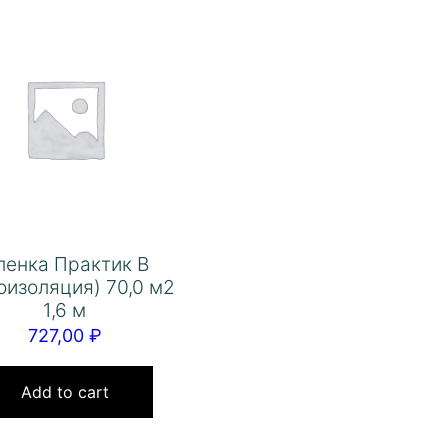
ленка Практик В
оизоляция) 70,0 м2
1,6 м
727,00
₽
Add to cart