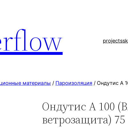
rflow
projects
sk
ционные материалы
/
Пароизоляция
/ Ондутис А 1
Ондутис А 100 (В
ветрозащита) 75