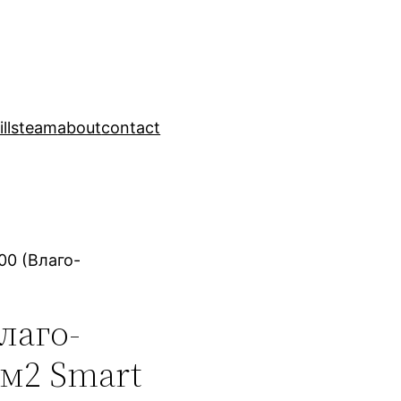
ills
team
about
contact
00 (Влаго-
лаго-
 м2 Smart