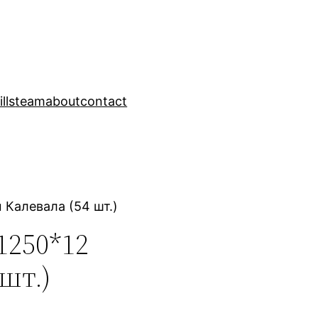
ills
team
about
contact
Калевала (54 шт.)
1250*12
шт.)