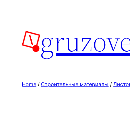
Skip
to
content
gruzove
Home
/
Строительные материалы
/
Листо