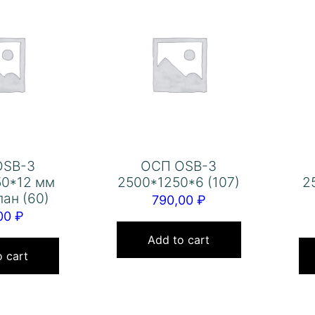
OSB-3
ОСП OSB-3
50*12 мм
2500*1250*6 (107)
2
ан (60)
790,00
₽
,00
₽
Add to cart
 cart