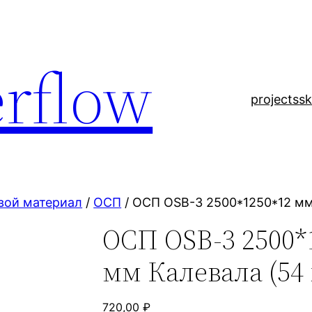
rflow
projects
sk
вой материал
/
ОСП
/ ОСП OSB-3 2500*1250*12 мм 
ОСП OSB-3 2500*
мм Калевала (54 
720,00
₽