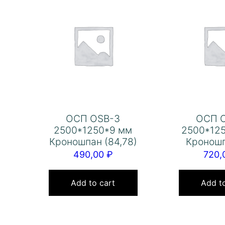
ОСП OSB-3
ОСП 
2500*1250*9 мм
2500*12
Кроношпан (84,78)
Кроношп
490,00
₽
720
Add to cart
Add to