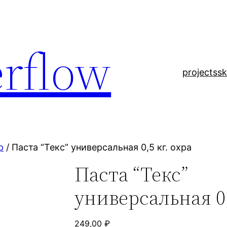
rflow
projects
sk
р
/ Паста “Текс” универсальная 0,5 кг. охра
Паста “Текс”
универсальная 0,
249,00
₽