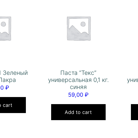
1 Зеленый
Паста “Текс”
 Лакра
универсальная 0,1 кг.
уни
синяя
00
₽
59,00
₽
 cart
Add to cart