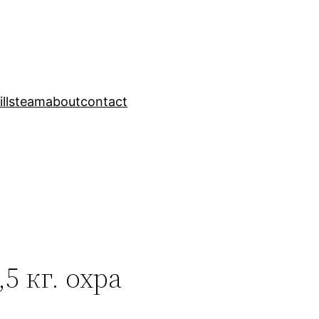
ills
team
about
contact
5 кг. охра