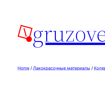
Skip
to
content
gruzove
Home
/
Лакокрасочные материалы
/
Коле