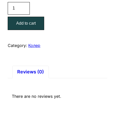
Паста
"Текс"
универсальная
Add to cart
0,5
кг.
салатная
quantity
Category:
Колер
Reviews (0)
There are no reviews yet.