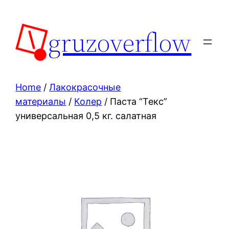
Skip
to
gruzoverflow
content
Home
/
Лакокрасочные
материалы
/
Колер
/ Паста “Текс”
универсальная 0,5 кг. салатная