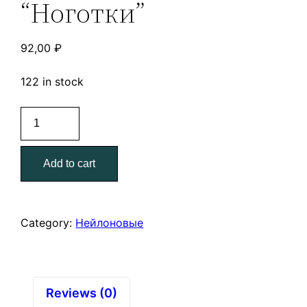
“Ноготки”
92,00
₽
122 in stock
Перчатки
нейлоновые
с
Add to cart
нитриловым
покрытием
"Ноготки"
quantity
Category:
Нейлоновые
Reviews (0)