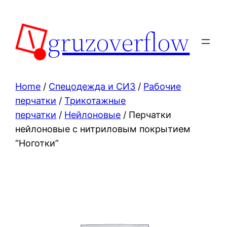
Skip
to
gruzoverflow
content
Home
/
Спецодежда и СИЗ
/
Рабочие
перчатки
/
Трикотажные
перчатки
/
Нейлоновые
/ Перчатки
нейлоновые с нитриловым покрытием
“Ноготки”