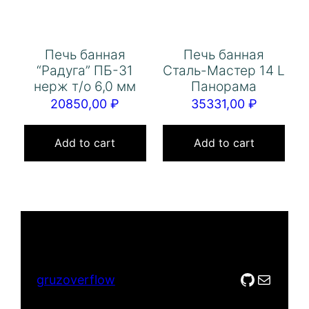
Печь банная
Печь банная
“Радуга” ПБ-31
Сталь-Мастер 14 L
нерж т/о 6,0 мм
Панорама
20850,00
₽
35331,00
₽
Add to cart
Add to cart
GitHub
Mail
gruzoverflow