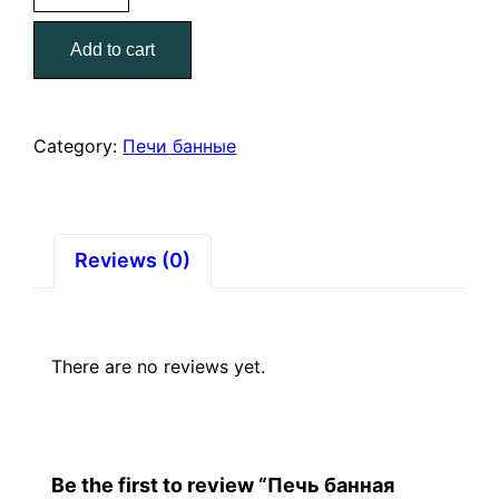
"Радуга"
Add to cart
ПБ-21
нерж.
т/
о
Category:
Печи банные
6
мм
quantity
Reviews (0)
There are no reviews yet.
Be the first to review “Печь банная