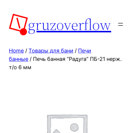
Skip
to
gruzoverflow
content
Home
/
Товары для бани
/
Печи
банные
/ Печь банная “Радуга” ПБ-21 нерж.
т/о 6 мм