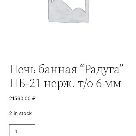
Печь банная “Радуга”
ПБ-21 нерж. т/о 6 мм
21560,00
₽
2 in stock
Печь
банная