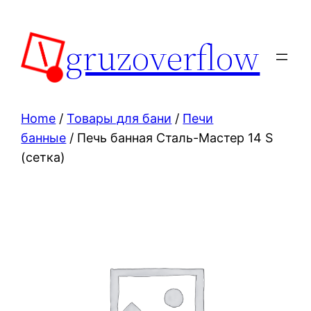
Skip
to
gruzoverflow
content
Home
/
Товары для бани
/
Печи
банные
/ Печь банная Сталь-Мастер 14 S
(сетка)