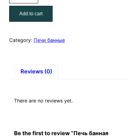
Сталь-
Add to cart
Мастер
14
S
(сетка)
Category:
Печи банные
quantity
Reviews (0)
There are no reviews yet.
Be the first to review “Печь банная