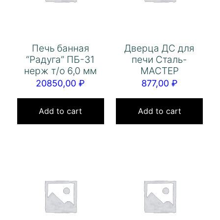
Печь банная
Дверца ДС для
“Радуга” ПБ-31
печи Сталь-
нерж т/о 6,0 мм
МАСТЕР
20850,00
₽
877,00
₽
Add to cart
Add to cart