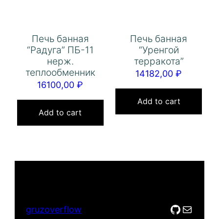
Печь банная
Печь банная
“Радуга” ПБ-11
“Уренгой
нерж.
терракота”
теплообменник
14182,00
₽
16100,00
₽
Add to cart
Add to cart
GitHub
Mail
gruzoverflow