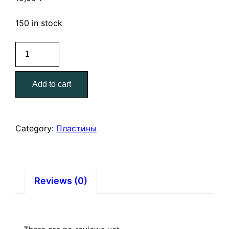
150 in stock
Пластина
соединительная
PS-
Add to cart
40*100
(100х40х2,0
мм)
quantity
Category:
Пластины
Reviews (0)