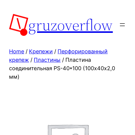
Skip
to
gruzoverflow
content
Home
/
Крепежи
/
Перфорированный
крепеж
/
Пластины
/ Пластина
соединительная PS-40*100 (100х40х2,0
мм)