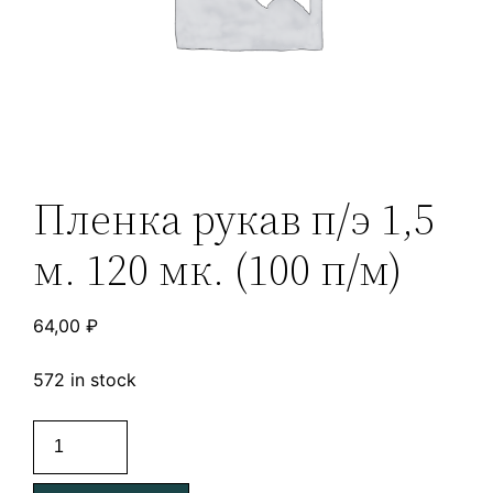
Пленка рукав п/э 1,5
м. 120 мк. (100 п/м)
64,00
₽
572 in stock
Пленка
рукав
п/