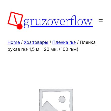
Skip
to
gruzoverflow
content
Home
/
Хоз.товары
/
Пленка п/э
/ Пленка
рукав п/э 1,5 м. 120 мк. (100 п/м)