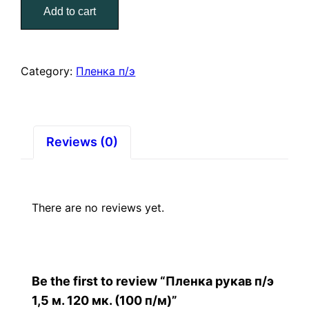
Add to cart
э
1,5
м.
120
Category:
Пленка п/э
мк.
(100
п/
м)
Reviews (0)
quantity
There are no reviews yet.
Be the first to review “Пленка рукав п/э
1,5 м. 120 мк. (100 п/м)”