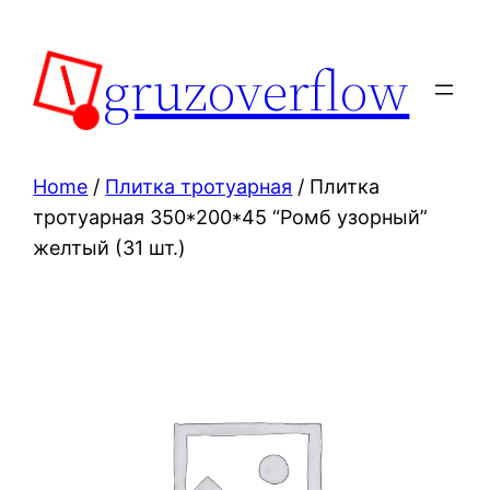
Skip
to
gruzoverflow
content
Home
/
Плитка тротуарная
/ Плитка
тротуарная 350*200*45 “Ромб узорный”
желтый (31 шт.)