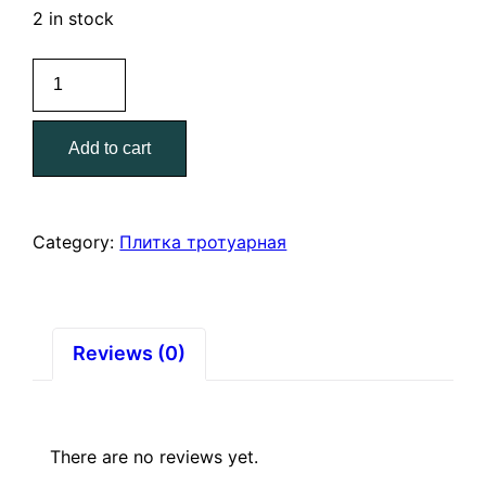
2 in stock
Плитка
тротуарная
350*200*45
Add to cart
"Ромб
узорный"
желтый
(31
Category:
Плитка тротуарная
шт.)
quantity
Reviews (0)
There are no reviews yet.