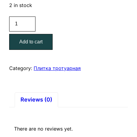
2 in stock
Плитка
тротуарная
350*200*45
Add to cart
"Ромб
узорный"
красный
(31
Category:
Плитка тротуарная
шт.)
quantity
Reviews (0)
There are no reviews yet.