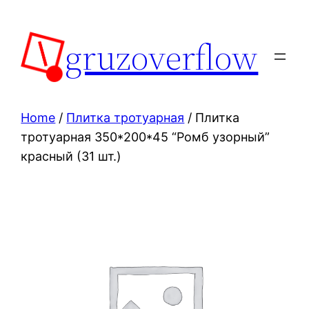
Skip
to
gruzoverflow
content
Home
/
Плитка тротуарная
/ Плитка
тротуарная 350*200*45 “Ромб узорный”
красный (31 шт.)