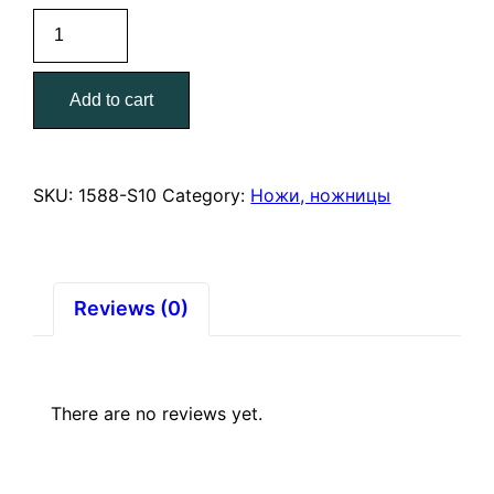
Полотно
по
металлу
Add to cart
24
TP
(1мм)
300
SKU:
1588-S10
Category:
Ножи, ножницы
мм.
10
шт
STAYER
Reviews (0)
quantity
There are no reviews yet.