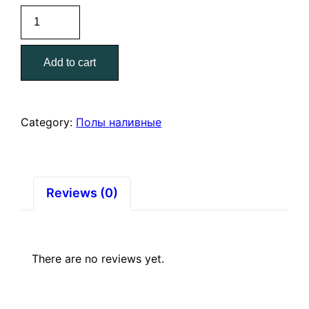
Пол
наливной
Нивелир-
Add to cart
Экспресс
20
кг.
Волма
Category:
Полы наливные
(72
шт.)
quantity
Reviews (0)
There are no reviews yet.