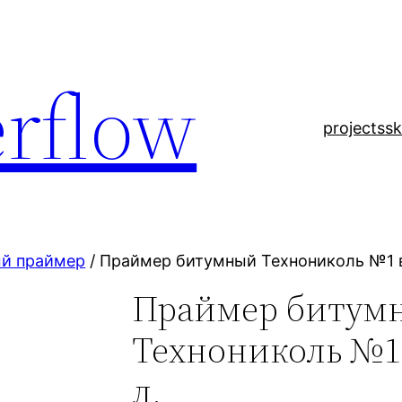
rflow
projects
sk
й праймер
/ Праймер битумный Технониколь №1 в
Праймер битум
Технониколь №1 
л.