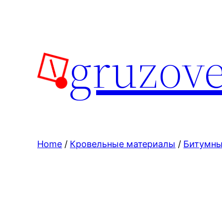
Skip
to
content
gruzove
Home
/
Кровельные материалы
/
Битумны