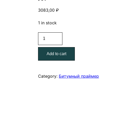
3083,00
₽
1 in stock
Праймер
битумный
Технониколь
Add to cart
№1
ведро
20
л.
Category:
Битумный праймер
quantity