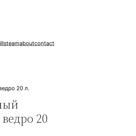
ills
team
about
contact
едро 20 л.
ный
ведро 20