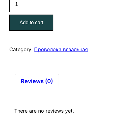
Проволока
вязальная
1,6
Add to cart
мм
1
кг
quantity
Category:
Проволока вязальная
Reviews (0)
There are no reviews yet.