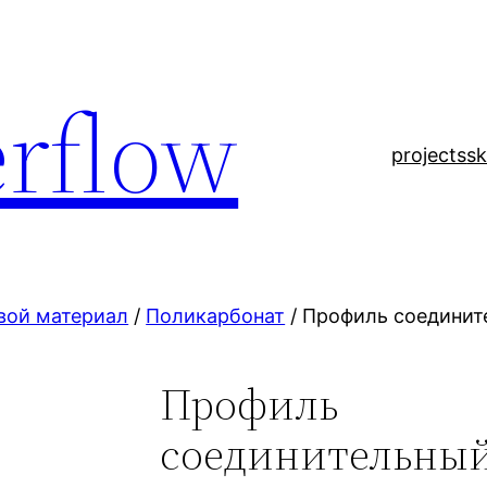
rflow
projects
sk
вой материал
/
Поликарбонат
/ Профиль соедините
Профиль
соединительный 