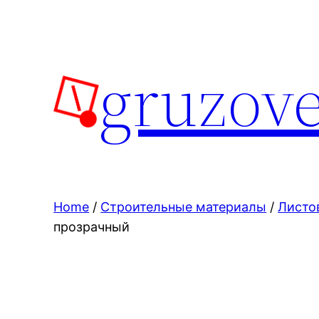
Skip
to
content
gruzove
Home
/
Строительные материалы
/
Листо
прозрачный