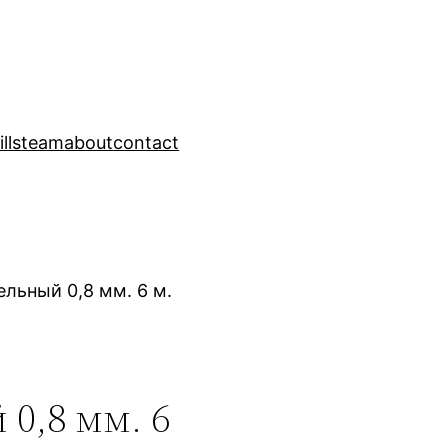
ills
team
about
contact
льный 0,8 мм. 6 м.
0,8 мм. 6