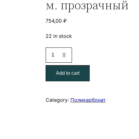
м. прозрачный
754,00
₽
22 in stock
Профиль
соединительный
0,8
Add to cart
мм.
6
м.
прозрачный
Category:
Поликарбонат
quantity