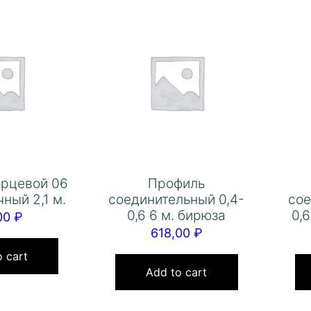
орцевой 06
Профиль
ный 2,1 м.
соединительный 0,4-
сое
0,6 6 м. бирюза
0,
00
₽
618,00
₽
 cart
Add to cart