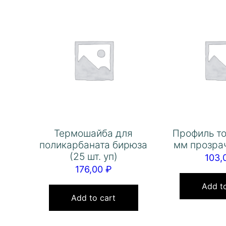
Термошайба для
Профиль т
поликарбаната бирюза
мм прозрач
(25 шт. уп)
103,
176,00
₽
Add to
Add to cart