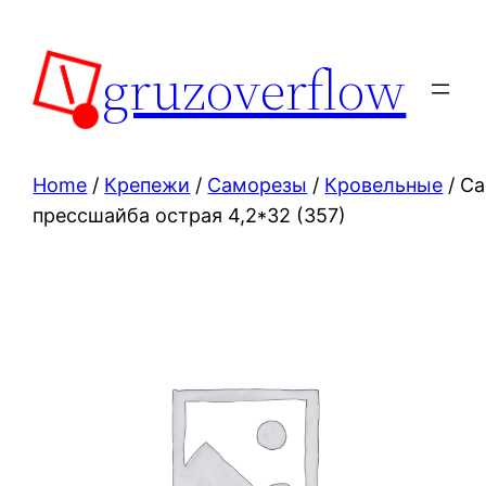
Skip
to
gruzoverflow
content
Home
/
Крепежи
/
Саморезы
/
Кровельные
/ С
прессшайба острая 4,2*32 (357)